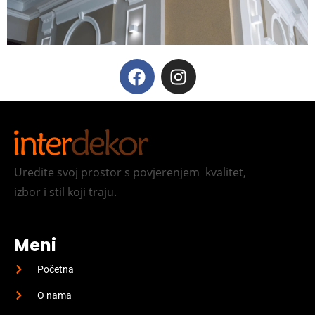
Uredite svoj prostor s povjerenjem kvalitet,
izbor i stil koji traju.
Meni
Početna
O nama