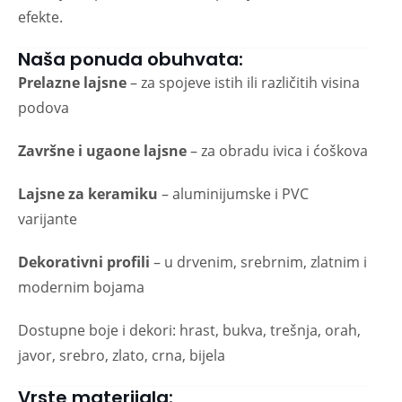
efekte.
Naša ponuda obuhvata:
Prelazne lajsne
– za spojeve istih ili različitih visina
podova
Završne i ugaone lajsne
– za obradu ivica i ćoškova
Lajsne za keramiku
– aluminijumske i PVC
varijante
Dekorativni profili
– u drvenim, srebrnim, zlatnim i
modernim bojama
Dostupne boje i dekori: hrast, bukva, trešnja, orah,
javor, srebro, zlato, crna, bijela
Vrste materijala: